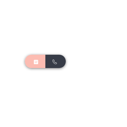
Приватність
Публічний
договір
​
contact@spacecurls.com