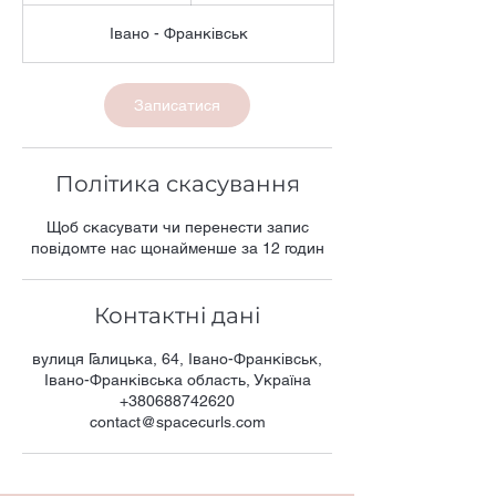
о
Івано - Франківськ
3
0
х
в
Записатися
Політика скасування
Щоб скасувати чи перенести запис
повідомте нас щонайменше за 12 годин
Контактні дані
вулиця Галицька, 64, Івано-Франківськ,
Івано-Франківська область, Україна
+380688742620
contact@spacecurls.com