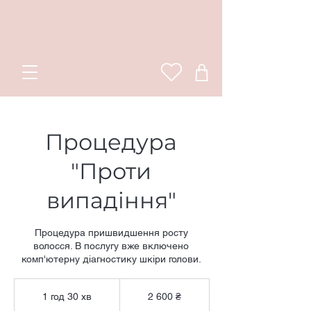
Процедура
"Проти
випадіння"
Процедура пришвидшення росту
волосся. В послугу вже включено
комп'ютерну діагностику шкіри голови.
2 600
українських
1 год 30 хв
1
2 600 ₴
гривень
г