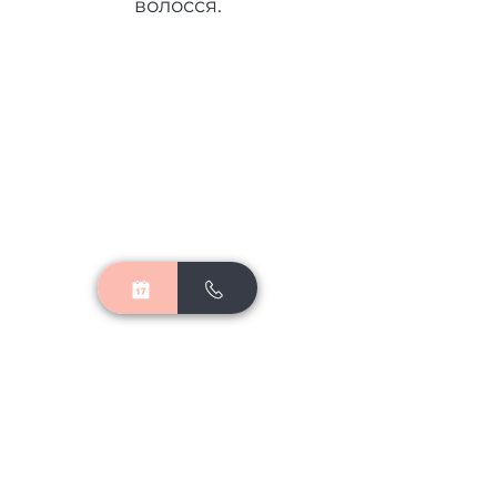
волосся.
Головна
Gift Card
Про нас
Товари
Послуги
Контакти
Бренд
Команда
Оплата
Онлайн-Запис
Доставка
Повернення
Приватність
Публічний
договір
​