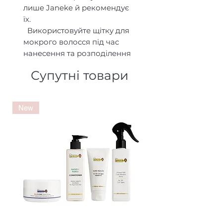
лише Janeke й рекомендує
їх.
Використовуйте щітку для
мокрого волосся під час
нанесення та розподілення
своїх улюблених засобів. Це
Супутні товари
допоможе рівномірно
розподілити засоби та
отримати чіткіші кучерики
New
або хвилі.
Цією щіткою можна
безпечно розчісувати
ніжні дитячі кучері та ламке
й пошкоджене волосся.