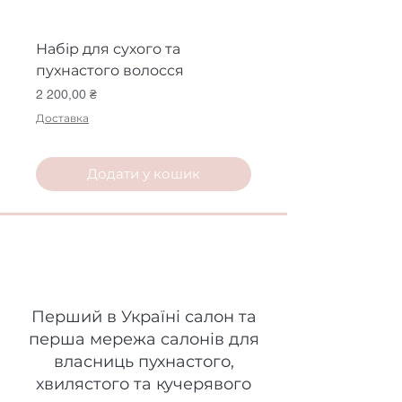
Набір для сухого та
Набір Глибоке 
пухнастого волосся
зволоження
Ціна
Ціна
2 200,00 ₴
1 200,00 ₴
Доставка
Доставка
Додати у кошик
Space Curls
Перший в Україні салон та
перша мережа салонів для
власниць пухнастого,
хвилястого та кучерявого