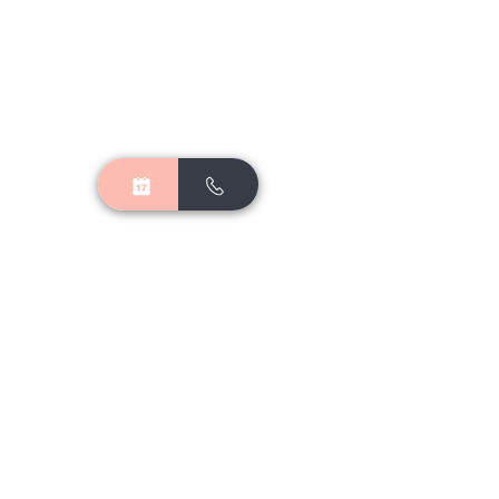
договір
​
contact@spacecurls.com
+380688742620
Івано-Франківськ | Галицька 64