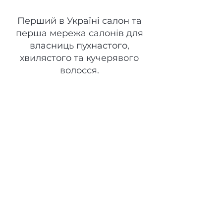
Space Curls
Перший в Україні салон та
перша мережа салонів для
власниць пухнастого,
хвилястого та кучерявого
волосся.
Головна
Gift Card
Про нас
Товари
Послуги
Контакти
Бренд
Команда
Оплата
Онлайн-Запис
Доставка
Повернення
Приватність
Публічний