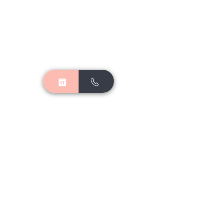
договір
​
contact@spacecurls.com
+380688742620
Івано-Франківськ | Галицька 64