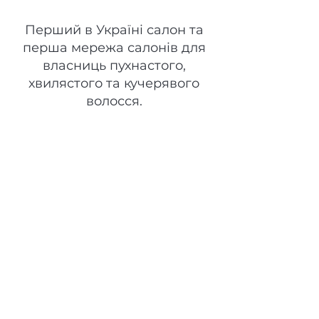
Space Curls
Перший в Україні салон та
перша мережа салонів для
власниць пухнастого,
хвилястого та кучерявого
волосся.
Головна
Gift Card
Про нас
Товари
Послуги
Контакти
Бренд
Команда
Оплата
Онлайн-Запис
Доставка
Повернення
Приватність
Публічний