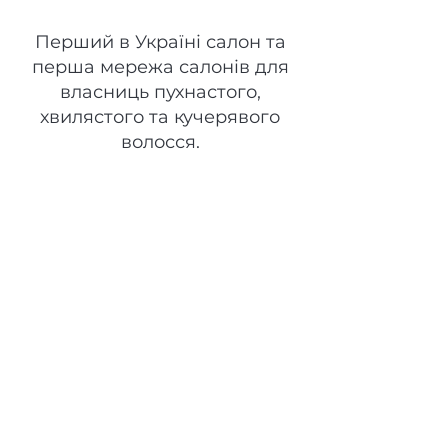
Space Curls
Перший в Україні салон та
перша мережа салонів для
власниць пухнастого,
хвилястого та кучерявого
волосся.
Головна
Gift Card
Про нас
Товари
Послуги
Контакти
Бренд
Команда
Оплата
Онлайн-Запис
Доставка
Повернення
Приватність
Публічний