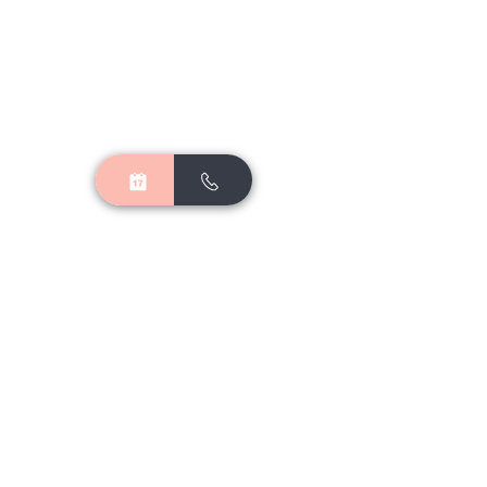
договір
​
contact@spacecurls.com
+380688742620
Івано-Франківськ | Галицька 64